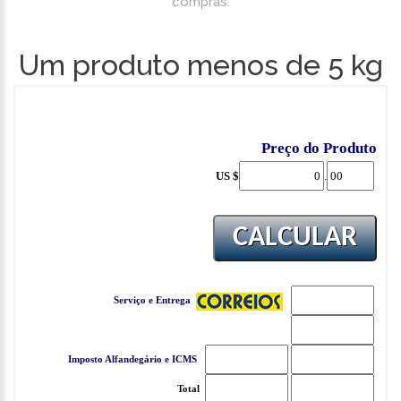
compras.
Um produto menos de 5 kg
Preço do Produto
US $
.
Serviço e Entrega
Imposto Alfandegário
e ICMS
Total